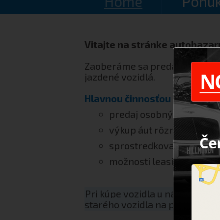
Home
Ponuk
Vitajte na stránke autobaza
Zaoberáme sa predajom, výku
jazdené vozidlá.
Hlavnou činnosťou u nás je
predaj osobných a úžitk
výkup áut rôznych znači
sprostredkovanie výkupu
možnosti leasingu a úve
Pri kúpe vozidla u nás je mož
starého vozidla na protiúčet.