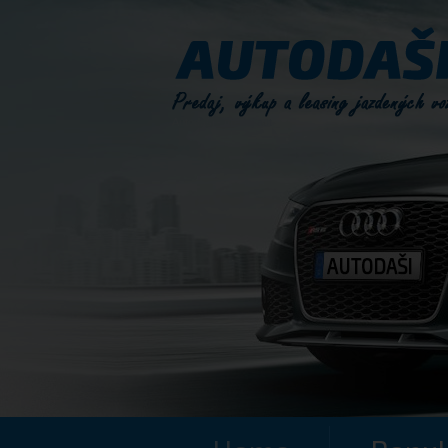
Autodaši - predaj aut