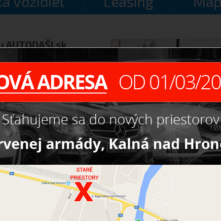
a vozidiel
Leasing
Map
ru AUTODAŠI.sk
pom a leasingami pre
ových automobilov
ek
 a predaja áut
ru
nosť odkúpenia Vášho