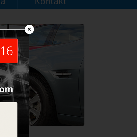
a
Kontakt
×