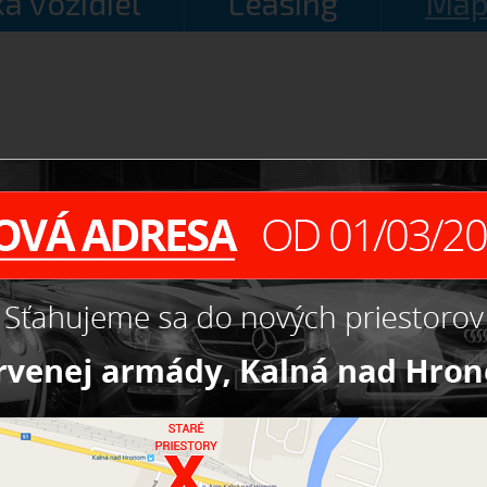
a vozidiel
Leasing
Map